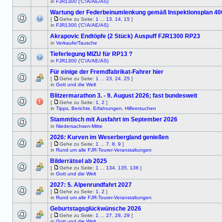
in
FJR1300 ('C'/A/AE/AS)
Wartung der Federbeinumlenkung gemäß Inspektionsplan 4
[
Gehe zu Seite:
1
...
13
,
14
,
15
]
in
FJR1300 ('C'/A/AE/AS)
Akrapovic Endtöpfe (2 Stück) Auspuff FJR1300 RP23
in
Verkaufe/Tausche
Tieferlegung MIZU für RP13 ?
in
FJR1300 ('C'/A/AE/AS)
Für einige der Fremdfabrikat-Fahrer hier
[
Gehe zu Seite:
1
...
23
,
24
,
25
]
in
Gott und die Welt
Blitzermarathon 3. - 9. August 2026; fast bundesweit
[
Gehe zu Seite:
1
,
2
]
in
Tipps, Berichte, Erfahrungen, Hilfeersuchen
Stammtisch mit Ausfahrt im September 2026
in
Niedersachsen-Mitte
2026: Kurven im Weserbergland genießen
[
Gehe zu Seite:
1
...
7
,
8
,
9
]
in
Rund um alle FJR-Tourer-Veranstaltungen
Bilderrätsel ab 2025
[
Gehe zu Seite:
1
...
134
,
135
,
136
]
in
Gott und die Welt
2027: 5. Alpenrundfahrt 2027
[
Gehe zu Seite:
1
,
2
]
in
Rund um alle FJR-Tourer-Veranstaltungen
Geburtstagsglückwünsche 2026
[
Gehe zu Seite:
1
...
27
,
28
,
29
]
in
Gott und die Welt