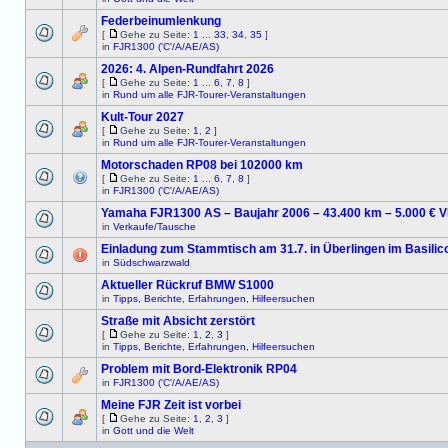
Federbeinumlenkung
[
Gehe zu Seite:
1
...
33
,
34
,
35
]
in
FJR1300 ('C'/A/AE/AS)
2026: 4. Alpen-Rundfahrt 2026
[
Gehe zu Seite:
1
...
6
,
7
,
8
]
in
Rund um alle FJR-Tourer-Veranstaltungen
Kult-Tour 2027
[
Gehe zu Seite:
1
,
2
]
in
Rund um alle FJR-Tourer-Veranstaltungen
Motorschaden RP08 bei 102000 km
[
Gehe zu Seite:
1
...
6
,
7
,
8
]
in
FJR1300 ('C'/A/AE/AS)
Yamaha FJR1300 AS – Baujahr 2006 – 43.400 km – 5.000 € 
in
Verkaufe/Tausche
Einladung zum Stammtisch am 31.7. in Überlingen im Basilic
in
Südschwarzwald
Aktueller Rückruf BMW S1000
in
Tipps, Berichte, Erfahrungen, Hilfeersuchen
Straße mit Absicht zerstört
[
Gehe zu Seite:
1
,
2
,
3
]
in
Tipps, Berichte, Erfahrungen, Hilfeersuchen
Problem mit Bord-Elektronik RP04
in
FJR1300 ('C'/A/AE/AS)
Meine FJR Zeit ist vorbei
[
Gehe zu Seite:
1
,
2
,
3
]
in
Gott und die Welt