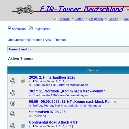
Termine
•
Daten
•
Freigaben
•
Galerie
•
Tou
Anmelden
Registrieren
Unbeantwortete Themen
|
Aktive Themen
Foren-Übersicht
Aktive Themen
Themen
2026: 2. Hinterlandtour 2026
[
Gehe zu Seite:
1
,
2
,
3
,
4
]
in
Rund um alle FJR-Tourer-Veranstaltungen
2027: 11. Nordtour „Komm nach Meck-Pomm“
in
Rund um alle FJR-Tourer-Veranstaltungen
06.05 - 09.05. 2027: 11. NT „Komm nach Meck-Pomm“
in
Treffen, Touren, Trainings und allg. Ankündigungen
Stammtisch 07.08.206
in
Rheinland
Continental Road Attack 4 GT
[
Gehe zu Seite:
1
,
2
,
3
,
4
,
5
]