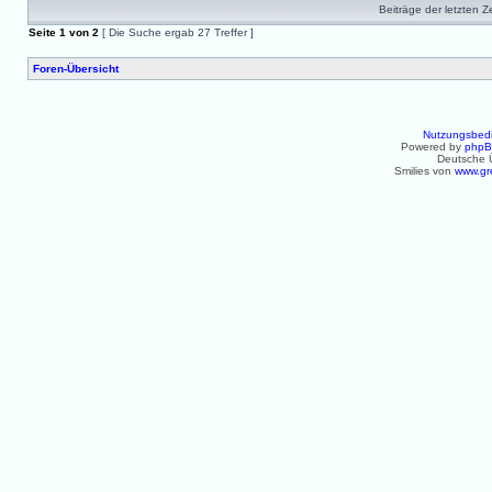
Beiträge der letzten Z
Seite
1
von
2
[ Die Suche ergab 27 Treffer ]
Foren-Übersicht
Nutzungsbed
Powered by
php
Deutsche 
Smilies von
www.gr