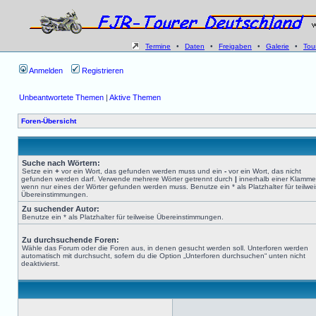
Termine
•
Daten
•
Freigaben
•
Galerie
•
Tou
Anmelden
Registrieren
Unbeantwortete Themen
|
Aktive Themen
Foren-Übersicht
Suche nach Wörtern:
Setze ein
+
vor ein Wort, das gefunden werden muss und ein
-
vor ein Wort, das nicht
gefunden werden darf. Verwende mehrere Wörter getrennt durch
|
innerhalb einer Klamme
wenn nur eines der Wörter gefunden werden muss. Benutze ein * als Platzhalter für teilwe
Übereinstimmungen.
Zu suchender Autor:
Benutze ein * als Platzhalter für teilweise Übereinstimmungen.
Zu durchsuchende Foren:
Wähle das Forum oder die Foren aus, in denen gesucht werden soll. Unterforen werden
automatisch mit durchsucht, sofern du die Option „Unterforen durchsuchen“ unten nicht
deaktivierst.