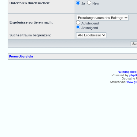
Unterforen durchsuchen:
Ja
Nein
Ergebnisse sortieren nach:
Aufsteigend
Absteigend
Suchzeitraum begrenzen:
Foren-Übersicht
Nutzungsbed
Powered by
php
Deutsche 
Smilies von
www.gr