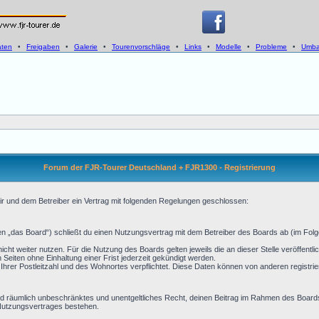
aten
•
Freigaben
•
Galerie
•
Tourenvorschläge
•
Links
•
Modelle
•
Probleme
•
Umba
Forum der FJR-Tourer Deutschland + FJR1300 - Registrierung
r und dem Betreiber ein Vertrag mit folgenden Regelungen geschlossen:
 „das Board“) schließt du einen Nutzungsvertrag mit dem Betreiber des Boards ab (im Folge
cht weiter nutzen. Für die Nutzung des Boards gelten jeweils die an dieser Stelle veröffentl
eiten ohne Einhaltung einer Frist jederzeit gekündigt werden.
Ihrer Postleitzahl und des Wohnortes verpflichtet. Diese Daten können von anderen regist
ch und räumlich unbeschränktes und unentgeltliches Recht, deinen Beitrag im Rahmen des Board
Nutzungsvertrages bestehen.