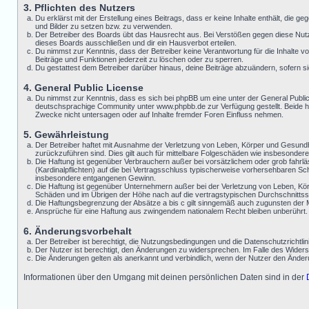
3. Pflichten des Nutzers
Du erklärst mit der Erstellung eines Beitrags, dass er keine Inhalte enthält, die 
und Bilder zu setzen bzw. zu verwenden.
Der Betreiber des Boards übt das Hausrecht aus. Bei Verstößen gegen diese Nut
dieses Boards ausschließen und dir ein Hausverbot erteilen.
Du nimmst zur Kenntnis, dass der Betreiber keine Verantwortung für die Inhalte von
Beiträge und Funktionen jederzeit zu löschen oder zu sperren.
Du gestattest dem Betreiber darüber hinaus, deine Beiträge abzuändern, sofern s
4. General Public License
Du nimmst zur Kenntnis, dass es sich bei phpBB um eine unter der General Publ
deutschsprachige Community unter www.phpbb.de zur Verfügung gestellt. Beide ha
Zwecke nicht untersagen oder auf Inhalte fremder Foren Einfluss nehmen.
5. Gewährleistung
Der Betreiber haftet mit Ausnahme der Verletzung von Leben, Körper und Gesundheit
zurückzuführen sind. Dies gilt auch für mittelbare Folgeschäden wie insbesonde
Die Haftung ist gegenüber Verbrauchern außer bei vorsätzlichem oder grob fahrlä
(Kardinalpflichten) auf die bei Vertragsschluss typischerweise vorhersehbaren S
insbesondere entgangenen Gewinn.
Die Haftung ist gegenüber Unternehmern außer bei der Verletzung von Leben, Kör
Schäden und im Übrigen der Höhe nach auf die vertragstypischen Durchschnittss
Die Haftungsbegrenzung der Absätze a bis c gilt sinngemäß auch zugunsten der Mit
Ansprüche für eine Haftung aus zwingendem nationalem Recht bleiben unberührt.
6. Änderungsvorbehalt
Der Betreiber ist berechtigt, die Nutzungsbedingungen und die Datenschutzrichtlin
Der Nutzer ist berechtigt, den Änderungen zu widersprechen. Im Falle des Widers
Die Änderungen gelten als anerkannt und verbindlich, wenn der Nutzer den Ände
Informationen über den Umgang mit deinen persönlichen Daten sind in der