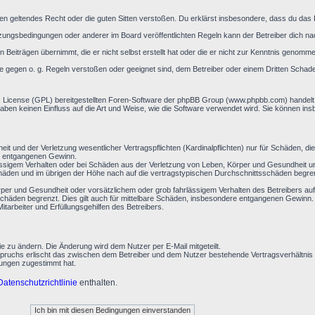
gegen geltendes Recht oder die guten Sitten verstoßen. Du erklärst insbesondere, dass du das
zungsbedingungen oder anderer im Board veröffentlichten Regeln kann der Betreiber dich n
 Beiträgen übernimmt, die er nicht selbst erstellt hat oder die er nicht zur Kenntnis genomm
ie gegen o. g. Regeln verstoßen oder geeignet sind, dem Betreiber oder einem Dritten Schad
ic License (GPL) bereitgestellten Foren-Software der phpBB Group (www.phpbb.com) handelt
ben keinen Einfluss auf die Art und Weise, wie die Software verwendet wird. Sie können in
 und der Verletzung wesentlicher Vertragspflichten (Kardinalpflichten) nur für Schäden, die 
re entgangenen Gewinn.
ssigem Verhalten oder bei Schäden aus der Verletzung von Leben, Körper und Gesundheit und
chäden und im übrigen der Höhe nach auf die vertragstypischen Durchschnittsschäden begrenz
per und Gesundheit oder vorsätzlichem oder grob fahrlässigem Verhalten des Betreibers auf
chäden begrenzt. Dies gilt auch für mittelbare Schäden, insbesondere entgangenen Gewinn.
arbeiter und Erfüllungsgehilfen des Betreibers.
ie zu ändern. Die Änderung wird dem Nutzer per E-Mail mitgeteilt.
pruchs erlischt das zwischen dem Betreiber und dem Nutzer bestehende Vertragsverhältnis m
rungen zugestimmt hat.
Datenschutzrichtlinie
enthalten.