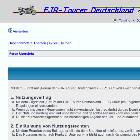
Termine
•
D
Anmelden
Unbeantwortete Themen
|
Aktive Themen
Foren-Übersicht
Mit dem Zugriff auf „Forum der FJR-Tourer Deutschland + FJR1300“ wird zwischen di
1. Nutzungsvertrag
Mit dem Zugriff auf „Forum der FJR-Tourer Deutschland + FJR1300“ (im Folgenden
Regelungen einverstanden.
Wenn du mit diesen Regelungen nicht einverstanden bist, so darfst du das Board ni
Der Nutzungsvertrag wird auf unbestimmte Zeit geschlossen und kann von beiden S
Du bist zur wahrheitsgetreuen und vollständigen Angabe des Vor- und Zunamens, 
2. Einräumung von Nutzungsrechten
Mit dem Erstellen eines Beitrags erteilst du dem Betreiber ein einfaches, zeitli
Das Nutzungsrecht nach Punkt 2, Unterpunkt a bleibt auch nach Kündigung des 