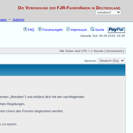
uten
•
Zubehör
FAQ
Forumsregeln
Impressum
Suche
Aktuelle Zeit: 06.08.2026, 04:36
Alle Zeiten sind UTC + 1 Stunde [ Sommerzeit ]
Sprache:
nden „Betreiber“) und erklärst dich mit den nachfolgenden
ichten Regelungen.
rierten Usern des Forums eingesehen werden.
s zu nutzen.