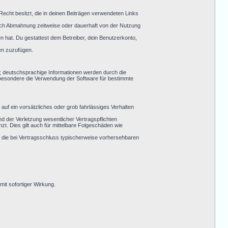
 Recht besitzt, die in deinen Beiträgen verwendeten Links
ach Abmahnung zeitweise oder dauerhaft von der Nutzung
en hat. Du gestattest dem Betreiber, dein Benutzerkonto,
en zuzufügen.
; deutschsprachige Informationen werden durch die
sbesondere die Verwendung der Software für bestimmte
auf ein vorsätzliches oder grob fahrlässiges Verhalten
 der Verletzung wesentlicher Vertragspflichten
t. Dies gilt auch für mittelbare Folgeschäden wie
 die bei Vertragsschluss typischerweise vorhersehbaren
it sofortiger Wirkung.