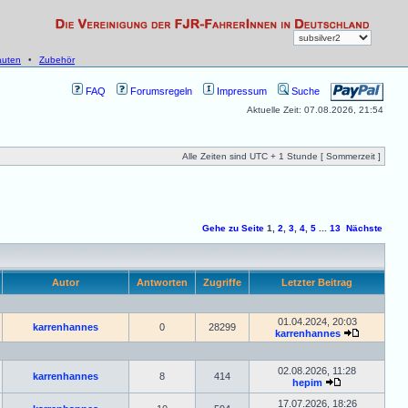
uten
•
Zubehör
FAQ
Forumsregeln
Impressum
Suche
Aktuelle Zeit: 07.08.2026, 21:54
Alle Zeiten sind UTC + 1 Stunde [ Sommerzeit ]
Gehe zu Seite
1
,
2
,
3
,
4
,
5
...
13
Nächste
Autor
Antworten
Zugriffe
Letzter Beitrag
01.04.2024, 20:03
karrenhannes
0
28299
karrenhannes
02.08.2026, 11:28
karrenhannes
8
414
hepim
17.07.2026, 18:26