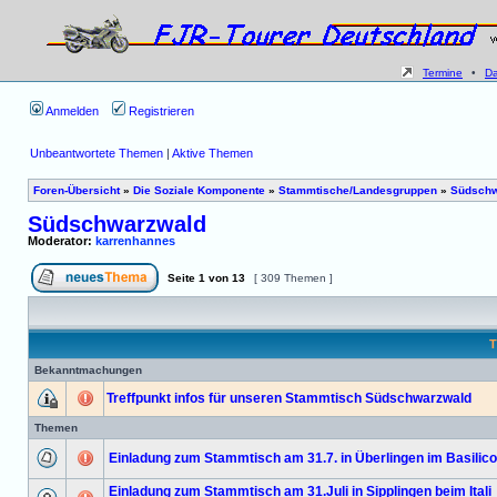
Termine
•
D
Anmelden
Registrieren
Unbeantwortete Themen
|
Aktive Themen
Foren-Übersicht
»
Die Soziale Komponente
»
Stammtische/Landesgruppen
»
Südschw
Südschwarzwald
Moderator:
karrenhannes
Seite
1
von
13
[ 309 Themen ]
T
Bekanntmachungen
Treffpunkt infos für unseren Stammtisch Südschwarzwald
Themen
Einladung zum Stammtisch am 31.7. in Überlingen im Basilico
Einladung zum Stammtisch am 31.Juli in Sipplingen beim Itali