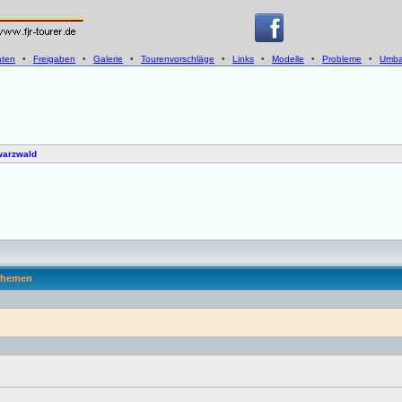
aten
•
Freigaben
•
Galerie
•
Tourenvorschläge
•
Links
•
Modelle
•
Probleme
•
Umba
arzwald
hemen