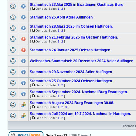
Stammtisch 23.Mai 2025 in Ewattingen Gasthaus Burg
[
Gehe zu Seite:
1
,
2
]
Stammtisch 25.April Adler Aulfingen
Stammtisch 28.März 2025 im Ochsen Hattingen.
[
Gehe zu Seite:
1
,
2
]
Stammtisch 21.Februar 2025 Im Oschen Hattingen.
[
Gehe zu Seite:
1
,
2
]
Stammtisch 24.Januar 2025 Ochsen Hattingen.
Weihnachts-Stammtisch 20.Dezember 2024 Adler Aulfingen
Stammtisch 29.November 2024 Adler Aulfingen
Stammtisch 25.Oktober 2024 Ochsen Hattingen.
[
Gehe zu Seite:
1
,
2
]
Stammtisch September 2024. Nochmal Burg Ewattingen.
[
Gehe zu Seite:
1
,
2
]
Stammtisch August 2024 Burg Ewattingen 30.08.
[
Gehe zu Seite:
1
,
2
,
3
]
Stammtisch Juli 2024 am 19.7.2024. Nochmal in Hattingen.
[
Gehe zu Seite:
1
,
2
]
Themen de
Seite
1
von
13
[ 309 Themen ]