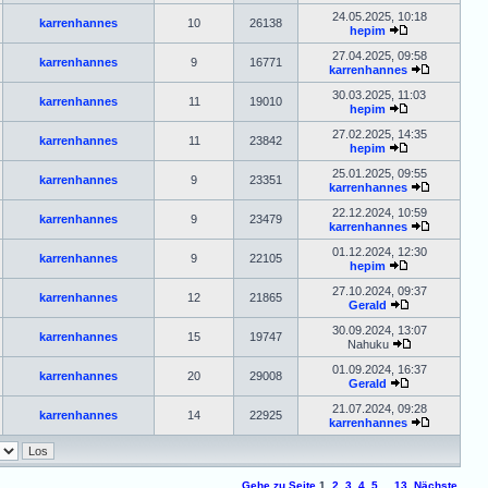
24.05.2025, 10:18
karrenhannes
10
26138
hepim
27.04.2025, 09:58
karrenhannes
9
16771
karrenhannes
30.03.2025, 11:03
karrenhannes
11
19010
hepim
27.02.2025, 14:35
karrenhannes
11
23842
hepim
25.01.2025, 09:55
karrenhannes
9
23351
karrenhannes
22.12.2024, 10:59
karrenhannes
9
23479
karrenhannes
01.12.2024, 12:30
karrenhannes
9
22105
hepim
27.10.2024, 09:37
karrenhannes
12
21865
Gerald
30.09.2024, 13:07
karrenhannes
15
19747
Nahuku
01.09.2024, 16:37
karrenhannes
20
29008
Gerald
21.07.2024, 09:28
karrenhannes
14
22925
karrenhannes
Gehe zu Seite
1
,
2
,
3
,
4
,
5
...
13
Nächste