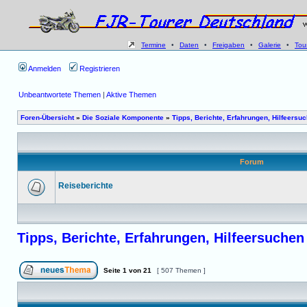
Termine
•
Daten
•
Freigaben
•
Galerie
•
Tou
Anmelden
Registrieren
Unbeantwortete Themen
|
Aktive Themen
Foren-Übersicht
»
Die Soziale Komponente
»
Tipps, Berichte, Erfahrungen, Hilfeersu
Forum
Reiseberichte
Tipps, Berichte, Erfahrungen, Hilfeersuchen
Seite
1
von
21
[ 507 Themen ]