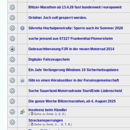
Blitzer-Marathon ab 13.4.26 fast bundesweit / europaweit
Grödner Joch soll gesperrt werden.
Silvretta Hochalpenstraße: Sperre auch im Sommer 2026
suche jemand aus 67227 Frankenthal Flomersheim
Gebrauchtberatung FJR in der neuen Motorrad 2014
Digitaler Fahrzeugschein
Ein Jahr Verlängerung Windows 10 Sicherheitsupdates
Gibt es einen Hörakustiker in der Forumsgemeinschaft
Suche Sauerland-Motorradroute Start/Ende Lüdenscheid
Die ganze Woche Blitzermarathon, ab 4. August 2025
Insolvenz beim Händler
[
Gehe zu Seite:
1
,
2
,
3
]
Streckensperrungen
[
Gehe zu Seite:
1
...
6
,
7
,
8
]