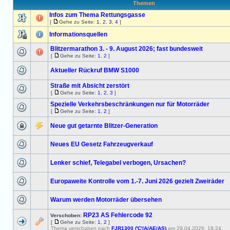
Themen
Infos zum Thema Rettungsgasse
[
Gehe zu Seite:
1
,
2
,
3
,
4
]
Informationsquellen
Blitzermarathon 3. - 9. August 2026; fast bundesweit
[
Gehe zu Seite:
1
,
2
]
Aktueller Rückruf BMW S1000
Straße mit Absicht zerstört
[
Gehe zu Seite:
1
,
2
,
3
]
Spezielle Verkehrsbeschränkungen nur für Motorräder
[
Gehe zu Seite:
1
,
2
]
Neue gut getarnte Blitzer-Generation
Neues EU Gesetz Fahrzeugverkauf
Lenker schief, Telegabel verbogen, Ursachen?
Europaweite Kontrolle vom 1.-7. Juni 2026 gezielt Zweiräder
Warum werden Motorräder übersehen
RP23 AS Fehlercode 92
Verschoben:
[
Gehe zu Seite:
1
,
2
]
Thema verschoben nach
FJR1300 ('C'/A/AE/AS)
am 29.04.2026, 18:24.