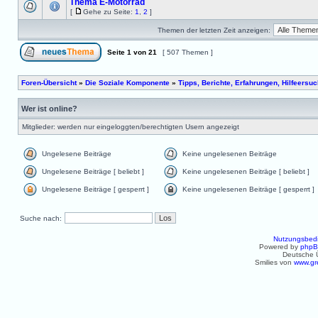
Thema E-Motorrad
[
Gehe zu Seite:
1
,
2
]
Themen der letzten Zeit anzeigen:
Seite
1
von
21
[ 507 Themen ]
Foren-Übersicht
»
Die Soziale Komponente
»
Tipps, Berichte, Erfahrungen, Hilfeersu
Wer ist online?
Mitglieder: werden nur eingeloggten/berechtigten Usern angezeigt
Ungelesene Beiträge
Keine ungelesenen Beiträge
Ungelesene Beiträge [ beliebt ]
Keine ungelesenen Beiträge [ beliebt ]
Ungelesene Beiträge [ gesperrt ]
Keine ungelesenen Beiträge [ gesperrt ]
Suche nach:
Nutzungsbed
Powered by
php
Deutsche 
Smilies von
www.gr