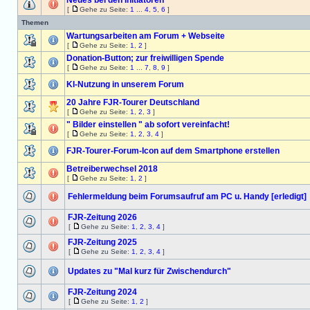
Neues bei den Initiatoren
[
Gehe zu Seite:
1
...
4
,
5
,
6
]
Themen
Wartungsarbeiten am Forum + Webseite
[
Gehe zu Seite:
1
,
2
]
Donation-Button; zur freiwilligen Spende
[
Gehe zu Seite:
1
...
7
,
8
,
9
]
KI-Nutzung in unserem Forum
20 Jahre FJR-Tourer Deutschland
[
Gehe zu Seite:
1
,
2
,
3
]
" Bilder einstellen " ab sofort vereinfacht!
[
Gehe zu Seite:
1
,
2
,
3
,
4
]
FJR-Tourer-Forum-Icon auf dem Smartphone erstellen
Betreiberwechsel 2018
[
Gehe zu Seite:
1
,
2
]
Fehlermeldung beim Forumsaufruf am PC u. Handy [erledigt]
FJR-Zeitung 2026
[
Gehe zu Seite:
1
,
2
,
3
,
4
]
FJR-Zeitung 2025
[
Gehe zu Seite:
1
,
2
,
3
,
4
]
Updates zu "Mal kurz für Zwischendurch"
FJR-Zeitung 2024
[
Gehe zu Seite:
1
,
2
]