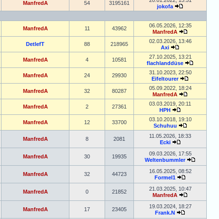
20.01.2022, 15:51
ManfredA
54
3195161
jokofa
06.05.2026, 12:35
ManfredA
11
43962
ManfredA
02.03.2026, 13:46
DetlefT
88
218965
Axi
27.10.2025, 13:21
ManfredA
4
10581
flachlanddüse
31.10.2023, 22:50
ManfredA
24
29930
Eifeltourer
05.09.2022, 18:24
ManfredA
32
80287
ManfredA
03.03.2019, 20:11
ManfredA
2
27361
HPH
03.10.2018, 19:10
ManfredA
12
33700
Schuhuu
11.05.2026, 18:33
ManfredA
8
2081
Ecki
09.03.2026, 17:55
ManfredA
30
19935
Weltenbummler
16.05.2025, 08:52
ManfredA
32
44723
Formel1
21.03.2025, 10:47
ManfredA
0
21852
ManfredA
19.03.2024, 18:27
ManfredA
17
23405
Frank.N