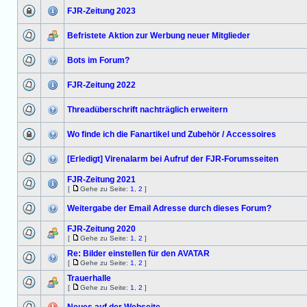
FJR-Zeitung 2023
Befristete Aktion zur Werbung neuer Mitglieder
Bots im Forum?
FJR-Zeitung 2022
Threadüberschrift nachträglich erweitern
Wo finde ich die Fanartikel und Zubehör / Accessoires
[Erledigt] Virenalarm bei Aufruf der FJR-Forumsseiten
FJR-Zeitung 2021
[
Gehe zu Seite:
1
,
2
]
Weitergabe der Email Adresse durch dieses Forum?
FJR-Zeitung 2020
[
Gehe zu Seite:
1
,
2
]
Re: Bilder einstellen für den AVATAR
[
Gehe zu Seite:
1
,
2
]
Trauerhalle
[
Gehe zu Seite:
1
,
2
]