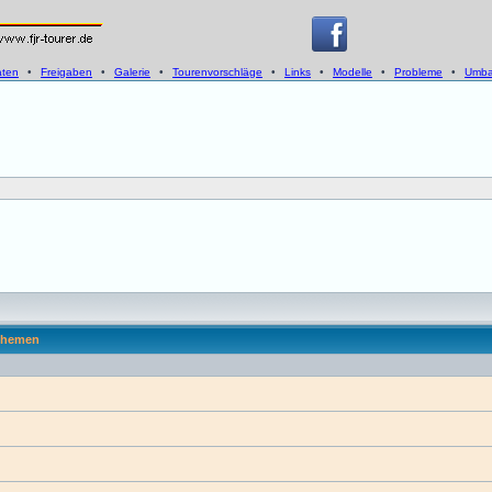
aten
•
Freigaben
•
Galerie
•
Tourenvorschläge
•
Links
•
Modelle
•
Probleme
•
Umba
hemen