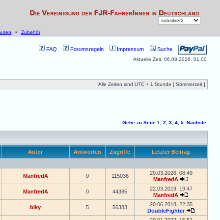
uten
•
Zubehör
FAQ
Forumsregeln
Impressum
Suche
Aktuelle Zeit: 06.08.2026, 01:00
Alle Zeiten sind UTC + 1 Stunde [ Sommerzeit ]
Gehe zu Seite
1
,
2
,
3
,
4
,
5
Nächste
Autor
Antworten
Zugriffe
Letzter Beitrag
29.03.2026, 08:49
ManfredA
0
115036
ManfredA
22.03.2019, 19:47
ManfredA
0
44385
ManfredA
20.06.2018, 22:35
biky
5
56383
DoubleFighter