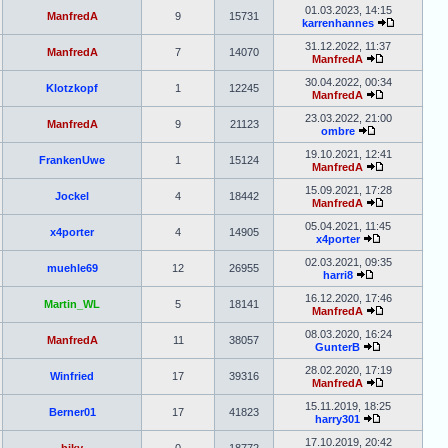
01.03.2023, 14:15
ManfredA
9
15731
karrenhannes
31.12.2022, 11:37
ManfredA
7
14070
ManfredA
30.04.2022, 00:34
Klotzkopf
1
12245
ManfredA
23.03.2022, 21:00
ManfredA
9
21123
ombre
19.10.2021, 12:41
FrankenUwe
1
15124
ManfredA
15.09.2021, 17:28
Jockel
4
18442
ManfredA
05.04.2021, 11:45
x4porter
4
14905
x4porter
02.03.2021, 09:35
muehle69
12
26955
harri8
16.12.2020, 17:46
Martin_WL
5
18141
ManfredA
08.03.2020, 16:24
ManfredA
11
38057
GunterB
28.02.2020, 17:19
Winfried
17
39316
ManfredA
15.11.2019, 18:25
Berner01
17
41823
harry301
17.10.2019, 20:42