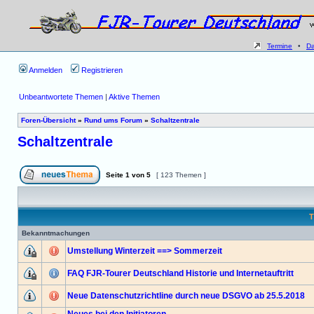
Termine
•
D
Anmelden
Registrieren
Unbeantwortete Themen
|
Aktive Themen
Foren-Übersicht
»
Rund ums Forum
»
Schaltzentrale
Schaltzentrale
Seite
1
von
5
[ 123 Themen ]
T
Bekanntmachungen
Umstellung Winterzeit ==> Sommerzeit
FAQ FJR-Tourer Deutschland Historie und Internetauftritt
Neue Datenschutzrichtline durch neue DSGVO ab 25.5.2018