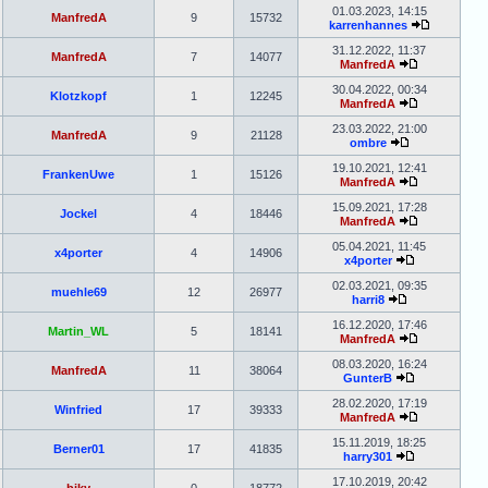
01.03.2023, 14:15
ManfredA
9
15732
karrenhannes
31.12.2022, 11:37
ManfredA
7
14077
ManfredA
30.04.2022, 00:34
Klotzkopf
1
12245
ManfredA
23.03.2022, 21:00
ManfredA
9
21128
ombre
19.10.2021, 12:41
FrankenUwe
1
15126
ManfredA
15.09.2021, 17:28
Jockel
4
18446
ManfredA
05.04.2021, 11:45
x4porter
4
14906
x4porter
02.03.2021, 09:35
muehle69
12
26977
harri8
16.12.2020, 17:46
Martin_WL
5
18141
ManfredA
08.03.2020, 16:24
ManfredA
11
38064
GunterB
28.02.2020, 17:19
Winfried
17
39333
ManfredA
15.11.2019, 18:25
Berner01
17
41835
harry301
17.10.2019, 20:42