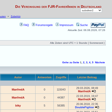
uten
•
Zubehör
FAQ
Forumsregeln
Impressum
Suche
Aktuelle Zeit: 06.08.2026, 07:26
Alle Zeiten sind UTC + 1 Stunde [ Sommerzeit ]
Gehe zu Seite
1
,
2
,
3
,
4
,
5
Nächste
Autor
Antworten
Zugriffe
Letzter Beitrag
29.03.2026, 08:49
ManfredA
0
115043
ManfredA
22.03.2019, 19:47
ManfredA
0
44387
ManfredA
20.06.2018, 22:35
biky
5
56385
DoubleFighter