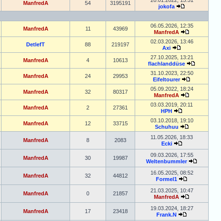
20.01.2022, 15:51
ManfredA
54
3195191
jokofa
06.05.2026, 12:35
ManfredA
11
43969
ManfredA
02.03.2026, 13:46
DetlefT
88
219197
Axi
27.10.2025, 13:21
ManfredA
4
10613
flachlanddüse
31.10.2023, 22:50
ManfredA
24
29953
Eifeltourer
05.09.2022, 18:24
ManfredA
32
80317
ManfredA
03.03.2019, 20:11
ManfredA
2
27361
HPH
03.10.2018, 19:10
ManfredA
12
33715
Schuhuu
11.05.2026, 18:33
ManfredA
8
2083
Ecki
09.03.2026, 17:55
ManfredA
30
19987
Weltenbummler
16.05.2025, 08:52
ManfredA
32
44812
Formel1
21.03.2025, 10:47
ManfredA
0
21857
ManfredA
19.03.2024, 18:27
ManfredA
17
23418
Frank.N