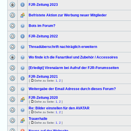
FJR-Zeitung 2023
Befristete Aktion zur Werbung neuer Mitglieder
Bots im Forum?
FJR-Zeitung 2022
Threadüberschrift nachträglich erweitern
Wo finde ich die Fanartikel und Zubehör / Accessoires
[Erledigt] Virenalarm bei Aufruf der FJR-Forumsseiten
FJR-Zeitung 2021
[
Gehe zu Seite:
1
,
2
]
Weitergabe der Email Adresse durch dieses Forum?
FJR-Zeitung 2020
[
Gehe zu Seite:
1
,
2
]
Re: Bilder einstellen für den AVATAR
[
Gehe zu Seite:
1
,
2
]
Trauerhalle
[
Gehe zu Seite:
1
,
2
]