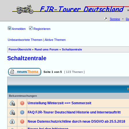
Termine
•
D
Anmelden
Registrieren
Unbeantwortete Themen
|
Aktive Themen
Foren-Übersicht
»
Rund ums Forum
»
Schaltzentrale
Schaltzentrale
Seite
1
von
5
[ 123 Themen ]
T
Bekanntmachungen
Umstellung Winterzeit ==> Sommerzeit
FAQ FJR-Tourer Deutschland Historie und Internetauftritt
Neue Datenschutzrichtline durch neue DSGVO ab 25.5.2018