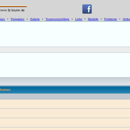
aten
•
Freigaben
•
Galerie
•
Tourenvorschläge
•
Links
•
Modelle
•
Probleme
•
Umba
hemen