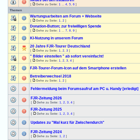
Neues bei den Initiatoren
[
Gehe zu Seite:
1
...
4
,
5
,
6
]
Themen
Wartungsarbeiten am Forum + Webseite
[
Gehe zu Seite:
1
,
2
]
Donation-Button; zur freiwilligen Spende
[
Gehe zu Seite:
1
...
7
,
8
,
9
]
KI-Nutzung in unserem Forum
20 Jahre FJR-Tourer Deutschland
[
Gehe zu Seite:
1
,
2
,
3
]
" Bilder einstellen " ab sofort vereinfacht!
[
Gehe zu Seite:
1
,
2
,
3
,
4
]
FJR-Tourer-Forum-Icon auf dem Smartphone erstellen
Betreiberwechsel 2018
[
Gehe zu Seite:
1
,
2
]
Fehlermeldung beim Forumsaufruf am PC u. Handy [erledigt]
FJR-Zeitung 2026
[
Gehe zu Seite:
1
,
2
,
3
,
4
]
FJR-Zeitung 2025
[
Gehe zu Seite:
1
,
2
,
3
,
4
]
Updates zu "Mal kurz für Zwischendurch"
FJR-Zeitung 2024
[
Gehe zu Seite:
1
,
2
]