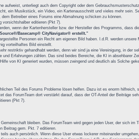
he aufweist, unterliegt auch dem Copyright oder dem Gebrauchsmusterschutz 
icht, ein Musikstück, ein Video, ein Kartenausschnitt und vieles mehr sein. Se
auf, dem Betreiber eines Forums eine Abmahnung schicken zu können.
vorsichtshalber editieren (Pkt 7).
erden, wenn der Kartenhersteller bzw. der Hersteller des Programms, dass di
Source®/Basecamp® CityNavigator® erstellt."
 dargestellte Personen ein Recht am eigenen Bild haben. I.d.R. werden unsere
 vorteilhaftes Bild einstellt.
hr restriktiv gehandhabt werden, denn wir sind ja eine Vereinigung, in der s
e und Erfahrungen zählen. Das sind beides Bereiche, die KI in absehbarer Zeit
t Hilfe von KI generiert wurden, müssen zwingend und deutlich als Solche gek
chlichen Teil des Forums Probleme lösen helfen. Dazu ist es enorm hilfreich,
t das ForumTeam dort verstärkt darauf, dass der OT-Anteil der Beiträge sehr 
tieren (Pkt 7).
e Gemeinschaft bleiben. Das ForumTeam wird gegen jeden User, der sich im T
 Beitrag gem. Pkt. 7 editieren.
teils auch persönlich. Wenn diese User etwas lockerer miteinander umgehen,