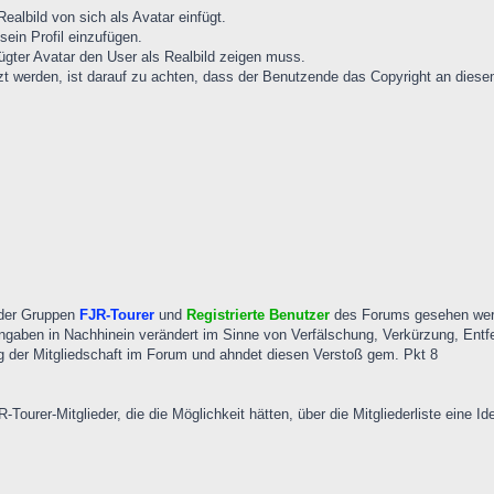
ealbild von sich als Avatar einfügt.
 sein Profil einzufügen.
fügter Avatar den User als Realbild zeigen muss.
t werden, ist darauf zu achten, dass der Benutzende das Copyright an diesem 
 der Gruppen
FJR-Tourer
und
Registrierte Benutzer
des Forums gesehen werd
Angaben in Nachhinein verändert im Sinne von Verfälschung, Verkürzung, Ent
g der Mitgliedschaft im Forum und ahndet diesen Verstoß gem. Pkt 8
Tourer-Mitglieder, die die Möglichkeit hätten, über die Mitgliederliste eine 