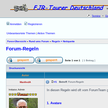
Termine
•
D
Anmelden
Registrieren
Unbeantwortete Themen
|
Aktive Themen
Foren-Übersicht
»
Rund ums Forum
»
Regeln + Netiquette
Forum-Regeln
Seite
1
von
1
[ 1 Beitrag ]
Druckansicht
Autor
#1
Betreff:
Forum-Regeln
ManfredA
Initiator, Admin
In diesen Regeln wird oft vom ForumTeam 
1. Avatare