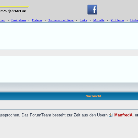
aten
•
Freigaben
•
Galerie
•
Tourenvorschläge
•
Links
•
Modelle
•
Probleme
•
Umba
Nachricht
gesprochen. Das ForumTeam besteht zur Zeit aus den Usern
ManfredA
, 