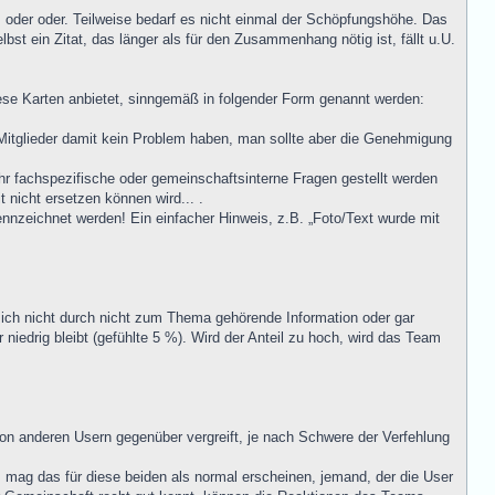
oder oder. Teilweise bedarf es nicht einmal der Schöpfungshöhe. Das
lbst ein Zitat, das länger als für den Zusammenhang nötig ist, fällt u.U.
ese Karten anbietet, sinngemäß in folgender Form genannt werden:
 Mitglieder damit kein Problem haben, man sollte aber die Genehmigung
ehr fachspezifische oder gemeinschaftsinterne Fragen gestellt werden
 nicht ersetzen können wird... .
ennzeichnet werden! Ein einfacher Hinweis, z.B. „Foto/Text wurde mit
 sich nicht durch nicht zum Thema gehörende Information oder gar
niedrig bleibt (gefühlte 5 %). Wird der Anteil zu hoch, wird das Team
on anderen Usern gegenüber vergreift, je nach Schwere der Verfehlung
 mag das für diese beiden als normal erscheinen, jemand, der die User