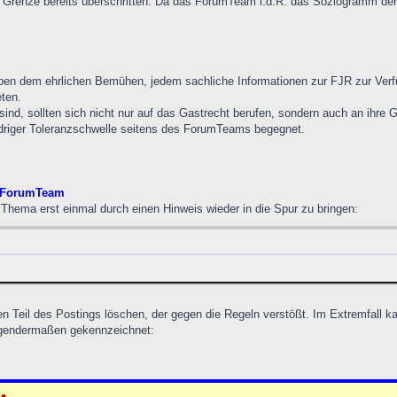
ie Grenze bereits überschritten. Da das ForumTeam i.d.R. das Soziogramm de
eben dem ehrlichen Bemühen, jedem sachliche Informationen zur FJR zur Verfü
eten.
sind, sollten sich nicht nur auf das Gastrecht berufen, sondern auch an ihre Ga
edriger Toleranzschwelle seitens des ForumTeams begegnet.
s ForumTeam
hema erst einmal durch einen Hinweis wieder in die Spur zu bringen:
n Teil des Postings löschen, der gegen die Regeln verstößt. Im Extremfall 
olgendermaßen gekennzeichnet:
•