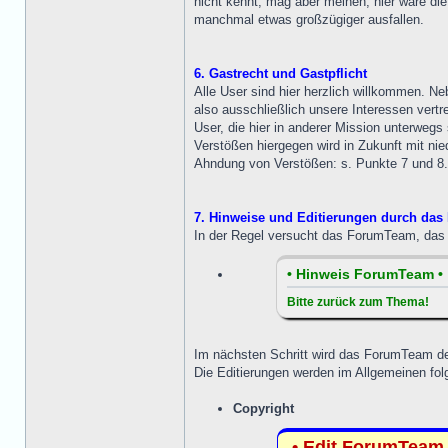
nicht kennt, mag aber meinen, hier wäre d
manchmal etwas großzügiger ausfallen.
6. Gastrecht und Gastpflicht
Alle User sind hier herzlich willkommen. N
also ausschließlich unsere Interessen vertr
User, die hier in anderer Mission unterwegs 
Verstößen hiergegen wird in Zukunft mit ni
Ahndung von Verstößen: s. Punkte 7 und 8.
7. Hinweise und Editierungen durch da
In der Regel versucht das ForumTeam, das T
• Hinweis ForumTeam •
Bitte zurück zum Thema!
Im nächsten Schritt wird das ForumTeam de
Die Editierungen werden im Allgemeinen f
Copyright
• Edit ForumTeam 