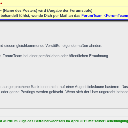
•
• (Name des Posters) wird (Angabe der Forumstrafe)
behandelt fühlst, wende Dich per Mail an das
ForumTeam <ForumTeam@f
nd diesen gleichkommende Verstöße folgendermaßen ahnden:
as ForumTeam bei einer persönlichen oder öffentlichen Ermahnung.
.
s ausgesprochene Sanktionen nicht auf einer Augenblickslaune basieren. Das 
oder ganze Postings werden gelöscht. Wenn sich der User ungerecht behand
.
d wurde im Zuge des Betreiberwechsels im April 2015 mit seiner Genehmigung