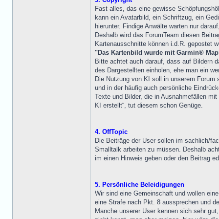
Fast alles, das eine gewisse Schöpfungshö
kann ein Avatarbild, ein Schriftzug, ein Ged
hierunter. Findige Anwälte warten nur dar
Deshalb wird das ForumTeam diesen Beitrag 
Kartenausschnitte können i.d.R. gepostet w
"Das Kartenbild wurde mit Garmin® Map
Bitte achtet auch darauf, dass auf Bildern
des Dargestellten einholen, ehe man ein wenig
Die Nutzung von KI soll in unserem Forum se
und in der häufig auch persönliche Eindrück
Texte und Bilder, die in Ausnahmefällen mi
KI erstellt“, tut diesem schon Genüge.
4. OffTopic
Die Beiträge der User sollen im sachlich/fa
Smalltalk arbeiten zu müssen. Deshalb achte
im einen Hinweis geben oder den Beitrag edi
5. Persönliche Beleidigungen
Wir sind eine Gemeinschaft und wollen ein
eine Strafe nach Pkt. 8 aussprechen und den
Manche unserer User kennen sich sehr gut, 