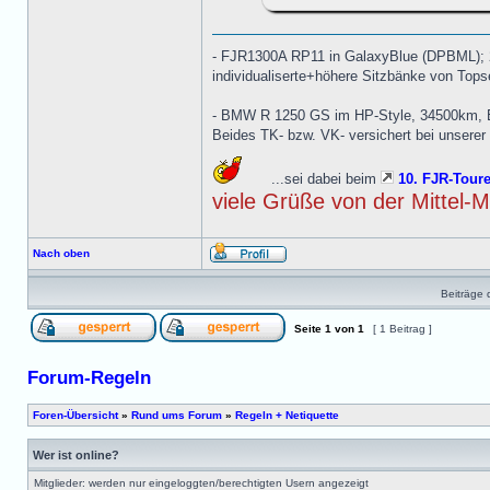
- FJR1300A RP11 in GalaxyBlue (DPBML); 
individualiserte+höhere Sitzbänke von Topse
- BMW R 1250 GS im HP-Style, 34500km, EZ 
Beides TK- bzw. VK- versichert bei unserer
...sei dabei beim
10. FJR-Toure
viele Grüße von der Mittel-
Nach oben
Beiträge 
Seite
1
von
1
[ 1 Beitrag ]
Forum-Regeln
Foren-Übersicht
»
Rund ums Forum
»
Regeln + Netiquette
Wer ist online?
Mitglieder: werden nur eingeloggten/berechtigten Usern angezeigt