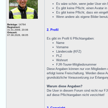
Es wäre schön, wenn jeder User ein R
Es gibt keine Pflicht, einen Avatar in
Es gibt keine Pflicht, dass ein einge
Wenn andere als eigene Bilder benutz
Beiträge:
14764
Registriert:
2. Profil
31.01.2009, 20:06
Ortszeit:
07.08.2026, 08:05
Es gibt im Profil 6 Pflichtangaben:
Name
Vorname
Ländercode (KFZ)
PLZ
Wohnort
FJR-Tourer-Mitgliedsnummer
Diese Angaben können nur von Mitgliedern
erfolgt keine Freischaltung. Werden diese 
grundsätzliche Voraussetzung zur Erlangun
Warum diese Angaben?
Die User in diesem Forum sind nicht nur FJR-
auf diese Pflichtangaben nicht verzichtet!
3. Copyright