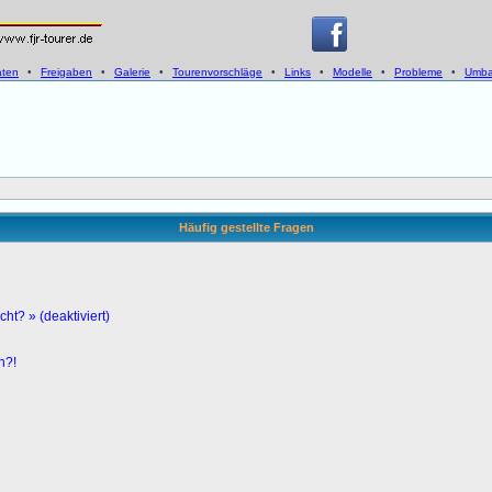
aten
•
Freigaben
•
Galerie
•
Tourenvorschläge
•
Links
•
Modelle
•
Probleme
•
Umba
Häufig gestellte Fragen
ht? » (deaktiviert)
n?!