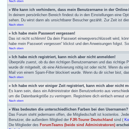
Nach oben
» Wie kann ich verhindern, dass mein Benutzername in der Online-Li
In deinem persönlichen Bereich findest du in den Einstellungen eine Op
sehen. Du wirst dann als unsichtbarer Besucher gezählt. Zur Zeit ist die
Nach oben
» Ich habe mein Passwort vergessen!
Das ist nicht schlimm! Da dein Passwort einwegverschlüsselt wird, könn
habe mein Passwort vergessen“ klickst und den Anweisungen folgst. So 
Nach oben
» Ich habe mich registriert, kann mich aber nicht anmelden!
Überprüfe zuerst, ob du den richtigen Benutzernamen und das richtige P
wurde dir mitgeteilt, ob eine Aktivierung nötig ist oder nicht. Wenn du 
Mail von einem Spam-Filter blockiert wurde. Wenn du dir sicher bist, da
Nach oben
» Ich habe mich vor einiger Zeit registriert, kann mich aber nicht
Es kann sein, dass ein Administrator dein Benutzerkonto aus verschiede
um die Datenbankgröße zu verringern. Registriere dich einfach erneut u
Nach oben
» Was bedeuten die unterschiedlichen Farben bei den Usernamen?
Das Forum steht jedermann offen, die Mitgliedschaft ist kostenlos. Jeder
Benutzer, die außerdem Mitglied der
FJR-Tourer Deutschland
sind (
Kos
Die Mitglieder des
ForumTeams (beide sind Administratoren)
erschei