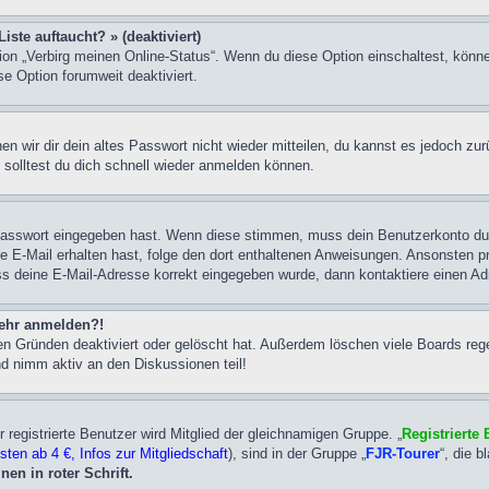
ste auftaucht? » (deaktiviert)
tion „Verbirg meinen Online-Status“. Wenn du diese Option einschaltest, könn
se Option forumweit deaktiviert.
en wir dir dein altes Passwort nicht wieder mitteilen, du kannst es jedoch z
solltest du dich schnell wieder anmelden können.
asswort eingegeben hast. Wenn diese stimmen, muss dein Benutzerkonto durch 
eine E-Mail erhalten hast, folge den dort enthaltenen Anweisungen. Ansonsten 
ss deine E-Mail-Adresse korrekt eingegeben wurde, dann kontaktiere einen Adm
 mehr anmelden?!
n Gründen deaktiviert oder gelöscht hat. Außerdem löschen viele Boards rege
nd nimm aktiv an den Diskussionen teil!
 registrierte Benutzer wird Mitglied der gleichnamigen Gruppe. „
Registrierte
ten ab 4 €, Infos zur Mitgliedschaft
), sind in der Gruppe „
FJR-Tourer
“, die b
nen in roter Schrift.