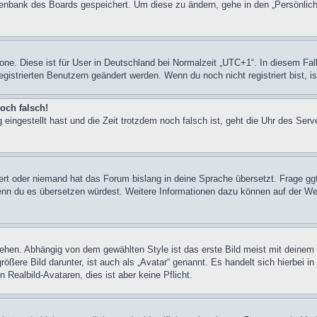
atenbank des Boards gespeichert. Um diese zu ändern, gehe in den „Persönlich
zone. Diese ist für User in Deutschland bei Normalzeit „UTC+1“. In diesem Fall
egistrierten Benutzern geändert werden. Wenn du noch nicht registriert bist, ist
och falsch!
 eingestellt hast und die Zeit trotzdem noch falsch ist, geht die Uhr des Serv
iert oder niemand hat das Forum bislang in deine Sprache übersetzt. Frage ggf
n, wenn du es übersetzen würdest. Weitere Informationen dazu können auf der
ehen. Abhängig von dem gewählten Style ist das erste Bild meist mit deinem 
ßere Bild darunter, ist auch als „Avatar“ genannt. Es handelt sich hierbei i
 Realbild-Avataren, dies ist aber keine Pflicht.