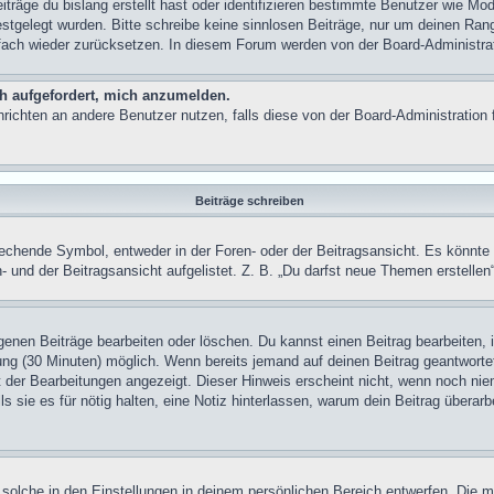
träge du bislang erstellt hast oder identifizieren bestimmte Benutzer wie M
festgelegt wurden. Bitte schreibe keine sinnlosen Beiträge, nur um deinen Ra
fach wieder zurücksetzen. In diesem Forum werden von der Board-Administra
ch aufgefordert, mich anzumelden.
achrichten an andere Benutzer nutzen, falls diese von der Board-Administrati
Beiträge schreiben
hende Symbol, entweder in der Foren- oder der Beitragsansicht. Es könnte sei
 und der Beitragsansicht aufgelistet. Z. B. „Du darfst neue Themen erstelle
igenen Beiträge bearbeiten oder löschen. Du kannst einen Beitrag bearbeiten
lung (30 Minuten) möglich. Wenn bereits jemand auf deinen Beitrag geantwortet
t der Bearbeitungen angezeigt. Dieser Hinweis erscheint nicht, wenn noch nie
ls sie es für nötig halten, eine Notiz hinterlassen, warum dein Beitrag überar
solche in den Einstellungen in deinem persönlichen Bereich entwerfen. Die m