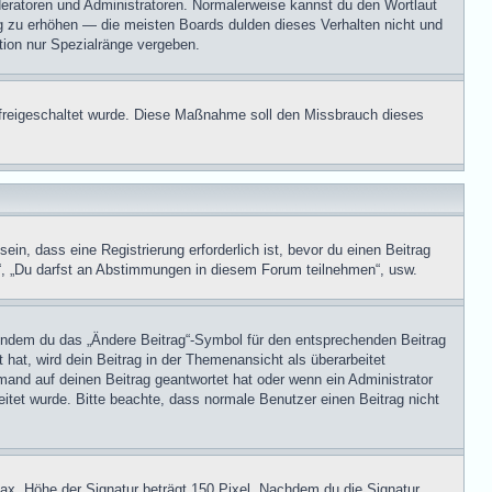
oderatoren und Administratoren. Normalerweise kannst du den Wortlaut
ng zu erhöhen — die meisten Boards dulden dieses Verhalten nicht und
tion nur Spezialränge vergeben.
on freigeschaltet wurde. Diese Maßnahme soll den Missbrauch dieses
n, dass eine Registrierung erforderlich ist, bevor du einen Beitrag
n“, „Du darfst an Abstimmungen in diesem Forum teilnehmen“, usw.
, indem du das „Ändere Beitrag“-Symbol für den entsprechenden Beitrag
 hat, wird dein Beitrag in der Themenansicht als überarbeitet
mand auf deinen Beitrag geantwortet hat oder wenn ein Administrator
beitet wurde. Bitte beachte, dass normale Benutzer einen Beitrag nicht
ax. Höhe der Signatur beträgt 150 Pixel. Nachdem du die Signatur