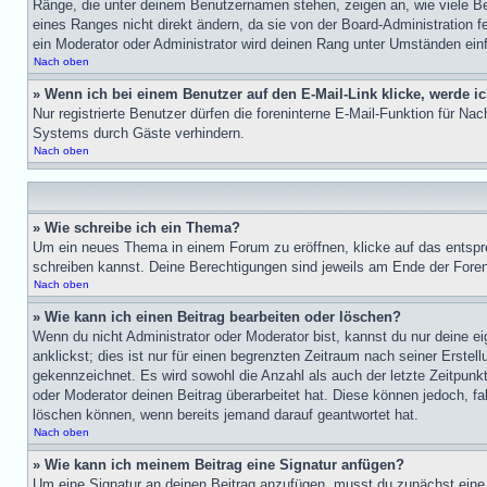
Ränge, die unter deinem Benutzernamen stehen, zeigen an, wie viele Bei
eines Ranges nicht direkt ändern, da sie von der Board-Administration 
ein Moderator oder Administrator wird deinen Rang unter Umständen ein
Nach oben
» Wenn ich bei einem Benutzer auf den E-Mail-Link klicke, werde i
Nur registrierte Benutzer dürfen die foreninterne E-Mail-Funktion für N
Systems durch Gäste verhindern.
Nach oben
» Wie schreibe ich ein Thema?
Um ein neues Thema in einem Forum zu eröffnen, klicke auf das entsprec
schreiben kannst. Deine Berechtigungen sind jeweils am Ende der Foren-
Nach oben
» Wie kann ich einen Beitrag bearbeiten oder löschen?
Wenn du nicht Administrator oder Moderator bist, kannst du nur deine e
anklickst; dies ist nur für einen begrenzten Zeitraum nach seiner Erstel
gekennzeichnet. Es wird sowohl die Anzahl als auch der letzte Zeitpunk
oder Moderator deinen Beitrag überarbeitet hat. Diese können jedoch, fal
löschen können, wenn bereits jemand darauf geantwortet hat.
Nach oben
» Wie kann ich meinem Beitrag eine Signatur anfügen?
Um eine Signatur an deinen Beitrag anzufügen, musst du zunächst eine 