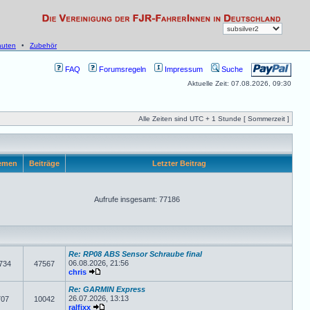
uten
•
Zubehör
FAQ
Forumsregeln
Impressum
Suche
Aktuelle Zeit: 07.08.2026, 09:30
Alle Zeiten sind UTC + 1 Stunde [ Sommerzeit ]
emen
Beiträge
Letzter Beitrag
Aufrufe insgesamt: 77186
Re: RP08 ABS Sensor Schraube final
06.08.2026, 21:56
734
47567
chris
Re: GARMIN Express
26.07.2026, 13:13
707
10042
ralfixx