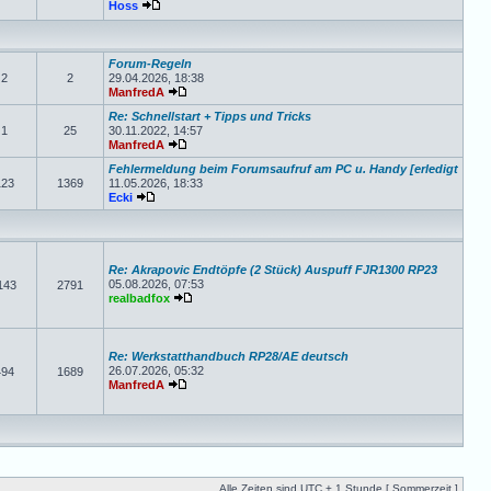
Hoss
Forum-Regeln
2
2
29.04.2026, 18:38
ManfredA
Re: Schnellstart + Tipps und Tricks
1
25
30.11.2022, 14:57
ManfredA
Fehlermeldung beim Forumsaufruf am PC u. Handy [erledigt
123
1369
11.05.2026, 18:33
Ecki
Re: Akrapovic Endtöpfe (2 Stück) Auspuff FJR1300 RP23
05.08.2026, 07:53
143
2791
realbadfox
Re: Werkstatthandbuch RP28/AE deutsch
26.07.2026, 05:32
494
1689
ManfredA
Alle Zeiten sind UTC + 1 Stunde [ Sommerzeit ]