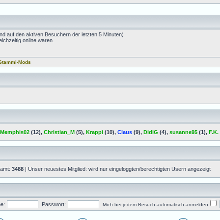
nd auf den aktiven Besuchern der letzten 5 Minuten)
ichzeitig online waren.
Stammi-Mods
Memphis02
(12),
Christian_M
(5),
Krappi
(10),
Claus
(9),
DidiG
(4),
susanne95
(1),
F.K.
samt:
3488
| Unser neuestes Mitglied: wird nur eingeloggten/berechtigten Usern angezeigt
e:
Passwort:
Mich bei jedem Besuch automatisch anmelden