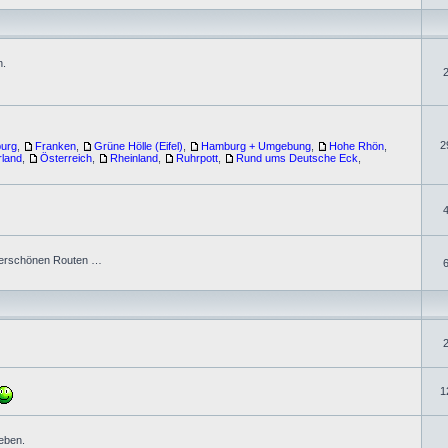
n.
2
burg
,
Franken
,
Grüne Hölle (Eifel)
,
Hamburg + Umgebung
,
Hohe Rhön
,
rland
,
Österreich
,
Rheinland
,
Ruhrpott
,
Rund ums Deutsche Eck
,
nderschönen Routen …
1
eben.