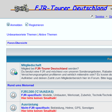
Termine
•
D
Anmelden
Registrieren
Unbeantwortete Themen
|
Aktive Themen
Foren-Übersicht
Fo
Mitgliedschaft
Mitglied bei
FJR-Tourer Deutschland
werden?
Du besitzt eine FJR und möchtest von unseren Sonderangeboten, Rabatten
Versicherungsangebot profitieren und wirklich mittendrin sein? Es kostet 
Aufkleber und deinen Zutritt zum Mitgliederbereich hier im Forum. Bitte l
Rund ums Motorrad
FJR1300 ('C'/A/AE/AS)
FJR-spezifisch:
Modelle, Umbauten, Werkstatt, Zubehör, Technik/Techni
Hier bitte keinen Smalltalk!
Ausrüstung
Nicht-FJR-spezifisch:
Bekleidung, Helme, GPS, Sonstiges
Hier bitte keinen Smalltalk!