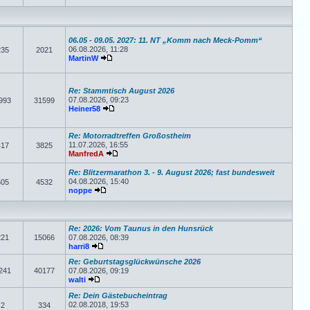
06.05 - 09.05. 2027: 11. NT „Komm nach Meck-Pomm“
06.08.2026, 11:28
235
2021
MartinW
Re: Stammtisch August 2026
07.08.2026, 09:23
993
31599
Heiner58
Re: Motorradtreffen Großostheim
11.07.2026, 16:55
417
3825
ManfredA
Re: Blitzermarathon 3. - 9. August 2026; fast bundesweit
04.08.2026, 15:40
605
4532
noppe
Re: 2026: Vom Taunus in den Hunsrück
221
15066
07.08.2026, 08:39
harri8
Re: Geburtstagsglückwünsche 2026
241
40177
07.08.2026, 09:19
walti
Re: Dein Gästebucheintrag
02.08.2018, 19:53
2
334