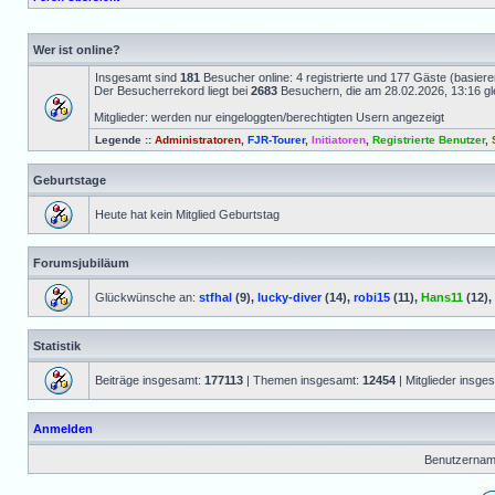
Wer ist online?
Insgesamt sind
181
Besucher online: 4 registrierte und 177 Gäste (basiere
Der Besucherrekord liegt bei
2683
Besuchern, die am 28.02.2026, 13:16 gle
Mitglieder: werden nur eingeloggten/berechtigten Usern angezeigt
Legende ::
Administratoren
,
FJR-Tourer
,
Initiatoren
,
Registrierte Benutzer
,
Geburtstage
Heute hat kein Mitglied Geburtstag
Forumsjubiläum
Glückwünsche an:
stfhal
(9),
lucky-diver
(14),
robi15
(11),
Hans11
(12),
Statistik
Beiträge insgesamt:
177113
| Themen insgesamt:
12454
| Mitglieder insge
Anmelden
Benutzernam