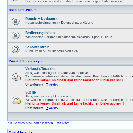
Beiträge müssen erst durch das ForumTeam freigeschaltet werden!
Rund ums Forum
Regeln + Netiquette
Nutzungsbedingungen + Datenschutzerklärung
Bedienungshilfen
Wie einzelne Forumsfunktionen funktionieren: Tipps + Tricks
Schaltzentrale
Rund um den Forumsbetrieb an sich
Private Kleinanzeigen
Verkaufe/Tausche
Alles, was sich legal verkaufen/tauschen lässt.
Wir weisen ausdrücklich darauf hin das dieses Board ausschließlich für pri
Hier bitte keinen Smalltalk und keine fachlichen Diskussionen!
Unterforum:
Archiv
Suche
Alles, was sich legal kaufen lässt.
Wir weisen ausdrücklich darauf hin das dieses Board ausschließlich für pri
Hier bitte keinen Smalltalk und keine fachlichen Diskussionen !
Unterforum:
Archiv
Alle Cookies des Boards löschen
|
Das Team
Foren-Übersicht