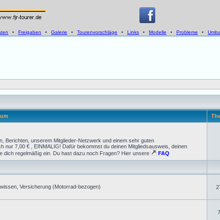
aten
•
Freigaben
•
Galerie
•
Tourenvorschläge
•
Links
•
Modelle
•
Probleme
•
Umba
rum
Th
, Berichten, unserem Mitglieder-Netzwerk und einem sehr guten
dich nur 7,00 € , EINMALIG! Dafür bekommst du deinen Mitgliedsausweis, deinen
ogge dich regelmäßig ein. Du hast dazu noch Fragen? Hier unsere
FAQ
kwissen, Versicherung (Motorrad-bezogen)
2