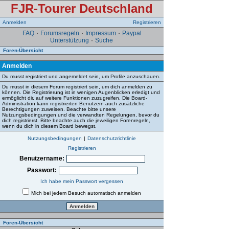
FJR-Tourer Deutschland
Anmelden
Registrieren
FAQ
·
Forumsregeln
·
Impressum
·
Paypal
Unterstützung
·
Suche
Foren-Übersicht
Anmelden
Du musst registriert und angemeldet sein, um Profile anzuschauen.
Du musst in diesem Forum registriert sein, um dich anmelden zu
können. Die Registrierung ist in wenigen Augenblicken erledigt und
ermöglicht dir, auf weitere Funktionen zuzugreifen. Die Board-
Administration kann registrierten Benutzern auch zusätzliche
Berechtigungen zuweisen. Beachte bitte unsere
Nutzungsbedingungen und die verwandten Regelungen, bevor du
dich registrierst. Bitte beachte auch die jeweiligen Forenregeln,
wenn du dich in diesem Board bewegst.
Nutzungsbedingungen
|
Datenschutzrichtlinie
Registrieren
Benutzername:
Passwort:
Ich habe mein Passwort vergessen
Mich bei jedem Besuch automatisch anmelden
Foren-Übersicht