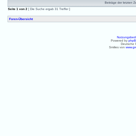
Beiträge der letzten Z
Seite
1
von
2
[ Die Suche ergab 31 Treffer ]
Foren-Übersicht
Nutzungsbed
Powered by
php
Deutsche 
Smilies von
www.gr