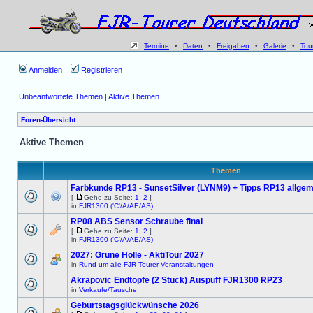
Termine
•
Daten
•
Freigaben
•
Galerie
•
Tou
Anmelden
Registrieren
Unbeantwortete Themen
|
Aktive Themen
Foren-Übersicht
Aktive Themen
Themen
Farbkunde RP13 - SunsetSilver (LYNM9) + Tipps RP13 allgem
[
Gehe zu Seite:
1
,
2
]
in
FJR1300 ('C'/A/AE/AS)
RP08 ABS Sensor Schraube final
[
Gehe zu Seite:
1
,
2
]
in
FJR1300 ('C'/A/AE/AS)
2027: Grüne Hölle - AktiTour 2027
in
Rund um alle FJR-Tourer-Veranstaltungen
Akrapovic Endtöpfe (2 Stück) Auspuff FJR1300 RP23
in
Verkaufe/Tausche
Geburtstagsglückwünsche 2026