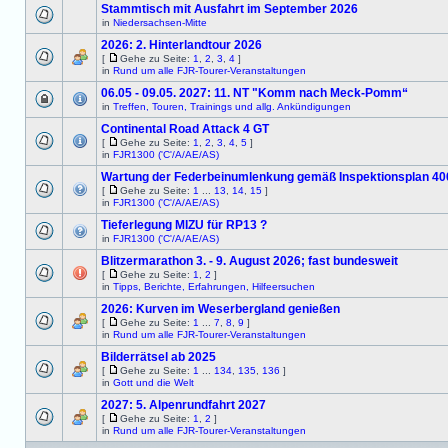
Stammtisch mit Ausfahrt im September 2026
in
Niedersachsen-Mitte
2026: 2. Hinterlandtour 2026
[
Gehe zu Seite:
1
,
2
,
3
,
4
]
in
Rund um alle FJR-Tourer-Veranstaltungen
06.05 - 09.05. 2027: 11. NT "Komm nach Meck-Pomm“
in
Treffen, Touren, Trainings und allg. Ankündigungen
Continental Road Attack 4 GT
[
Gehe zu Seite:
1
,
2
,
3
,
4
,
5
]
in
FJR1300 ('C'/A/AE/AS)
Wartung der Federbeinumlenkung gemäß Inspektionsplan 4
[
Gehe zu Seite:
1
...
13
,
14
,
15
]
in
FJR1300 ('C'/A/AE/AS)
Tieferlegung MIZU für RP13 ?
in
FJR1300 ('C'/A/AE/AS)
Blitzermarathon 3. - 9. August 2026; fast bundesweit
[
Gehe zu Seite:
1
,
2
]
in
Tipps, Berichte, Erfahrungen, Hilfeersuchen
2026: Kurven im Weserbergland genießen
[
Gehe zu Seite:
1
...
7
,
8
,
9
]
in
Rund um alle FJR-Tourer-Veranstaltungen
Bilderrätsel ab 2025
[
Gehe zu Seite:
1
...
134
,
135
,
136
]
in
Gott und die Welt
2027: 5. Alpenrundfahrt 2027
[
Gehe zu Seite:
1
,
2
]
in
Rund um alle FJR-Tourer-Veranstaltungen