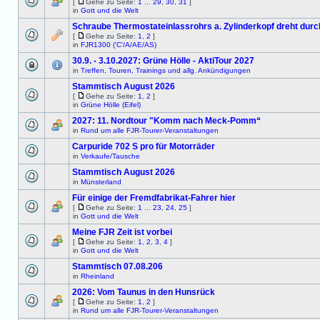
[
Gehe zu Seite:
1
...
29
,
30
,
31
]
in
Gott und die Welt
Schraube Thermostateinlassrohrs a. Zylinderkopf dreht durc
[
Gehe zu Seite:
1
,
2
]
in
FJR1300 ('C'/A/AE/AS)
30.9. - 3.10.2027: Grüne Hölle - AktiTour 2027
in
Treffen, Touren, Trainings und allg. Ankündigungen
Stammtisch August 2026
[
Gehe zu Seite:
1
,
2
]
in
Grüne Hölle (Eifel)
2027: 11. Nordtour "Komm nach Meck-Pomm“
in
Rund um alle FJR-Tourer-Veranstaltungen
Carpuride 702 S pro für Motorräder
in
Verkaufe/Tausche
Stammtisch August 2026
in
Münsterland
Für einige der Fremdfabrikat-Fahrer hier
[
Gehe zu Seite:
1
...
23
,
24
,
25
]
in
Gott und die Welt
Meine FJR Zeit ist vorbei
[
Gehe zu Seite:
1
,
2
,
3
,
4
]
in
Gott und die Welt
Stammtisch 07.08.206
in
Rheinland
2026: Vom Taunus in den Hunsrück
[
Gehe zu Seite:
1
,
2
]
in
Rund um alle FJR-Tourer-Veranstaltungen