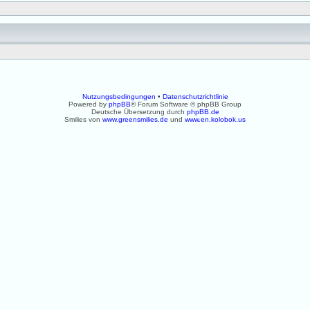
Nutzungsbedingungen
•
Datenschutzrichtlinie
Powered by
phpBB
® Forum Software © phpBB Group
Deutsche Übersetzung durch
phpBB.de
Smilies von
www.greensmilies.de
und
www.en.kolobok.us