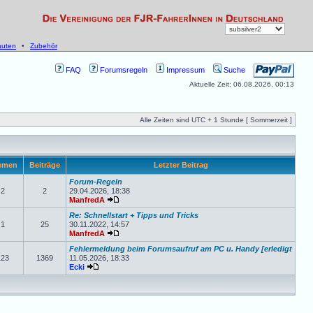
uten
•
Zubehör
FAQ
Forumsregeln
Impressum
Suche
Aktuelle Zeit: 06.08.2026, 00:13
Alle Zeiten sind UTC + 1 Stunde [ Sommerzeit ]
emen
Beiträge
Letzter Beitrag
Forum-Regeln
2
2
29.04.2026, 18:38
ManfredA
Re: Schnellstart + Tipps und Tricks
1
25
30.11.2022, 14:57
ManfredA
Fehlermeldung beim Forumsaufruf am PC u. Handy [erledigt
123
1369
11.05.2026, 18:33
Ecki