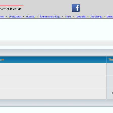
aten
•
Freigaben
•
Galerie
•
Tourenvorschläge
•
Links
•
Modelle
•
Probleme
•
Umba
rum
Th