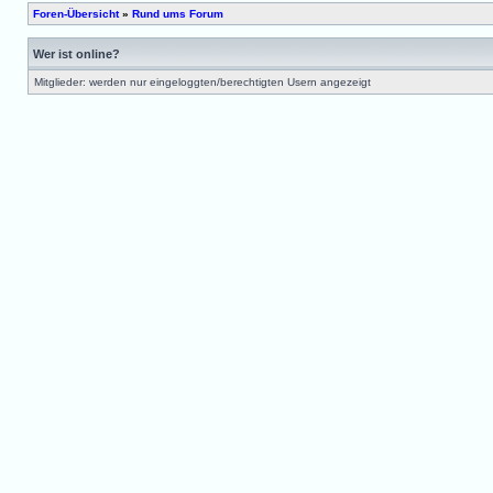
Foren-Übersicht
»
Rund ums Forum
Wer ist online?
Mitglieder: werden nur eingeloggten/berechtigten Usern angezeigt