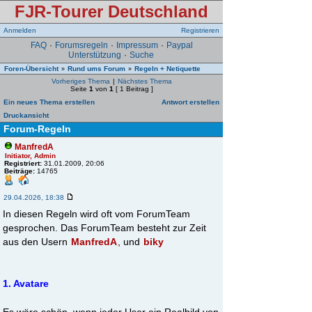
FJR-Tourer Deutschland
Anmelden
Registrieren
FAQ
·
Forumsregeln
·
Impressum
·
Paypal
Unterstützung
·
Suche
Foren-Übersicht
Rund ums Forum
Regeln + Netiquette
»
»
Vorheriges Thema
|
Nächstes Thema
Seite
1
von
1
[ 1 Beitrag ]
Ein neues Thema erstellen
Antwort erstellen
Druckansicht
Forum-Regeln
ManfredA
Initiator, Admin
Registriert:
31.01.2009, 20:06
Beiträge:
14765
29.04.2026, 18:38
In diesen Regeln wird oft vom ForumTeam
gesprochen. Das ForumTeam besteht zur Zeit
aus den Usern
ManfredA
, und
biky
1. Avatare