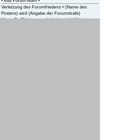
• Edit ForumTeam •
Verletzung des Forumfriedens • (Name des
Posters) wird (Angabe der Forumstrafe)
Wenn Du Dich ungerecht behandelt fühlst,
wende Dich per Mail an das
ForumTeam
<ForumTeam@fjr-tourer.de>
.
Gastpflicht
• Edit ForumTeam •
Verstoß gegen die Gastpflicht! • (Name des
Posters) wird (Angabe der Forumstrafe)
Wenn Du Dich ungerecht behandelt fühlst,
wende Dich per Mail an:
<ForumTeam@fjr-
tourer.de>
.
Offtopic
• Edit ForumTeam •
Hier ist der sachliche Bereich des Forums. Dein
Beitrag ist OffTopic und wird deshalb editiert oder
gelöscht.
Wenn Du Dich ungerecht behandelt fühlst,
wende Dich per Mail an das
ForumTeam
<ForumTeam@fjr-tourer.de>
.
Persönliche Beleidigung
• Edit ForumTeam •