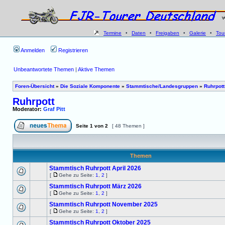
Termine
•
Daten
•
Freigaben
•
Galerie
•
Tou
Anmelden
Registrieren
Unbeantwortete Themen
|
Aktive Themen
Foren-Übersicht
»
Die Soziale Komponente
»
Stammtische/Landesgruppen
»
Ruhrpott
Ruhrpott
Moderator:
Graf Pitt
Seite
1
von
2
[ 48 Themen ]
Themen
Stammtisch Ruhrpott April 2026
[
Gehe zu Seite:
1
,
2
]
Stammtisch Ruhrpott März 2026
[
Gehe zu Seite:
1
,
2
]
Stammtisch Ruhrpott November 2025
[
Gehe zu Seite:
1
,
2
]
Stammtisch Ruhrpott Oktober 2025