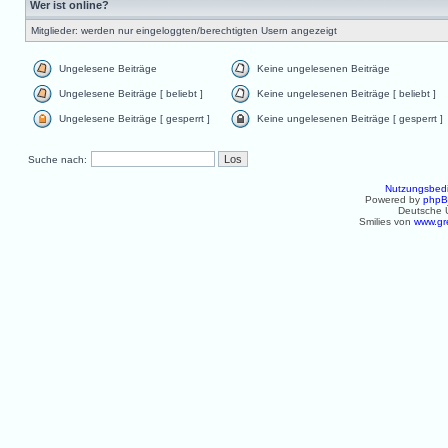
Wer ist online?
Mitglieder: werden nur eingeloggten/berechtigten Usern angezeigt
Ungelesene Beiträge
Keine ungelesenen Beiträge
Ungelesene Beiträge [ beliebt ]
Keine ungelesenen Beiträge [ beliebt ]
Ungelesene Beiträge [ gesperrt ]
Keine ungelesenen Beiträge [ gesperrt ]
Suche nach:
Nutzungsbed
Powered by
php
Deutsche 
Smilies von
www.gr